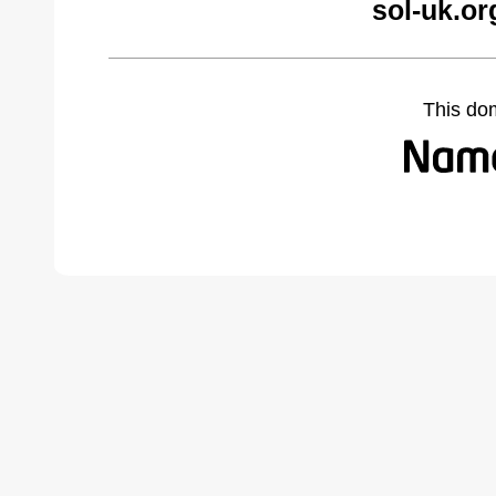
sol-uk.or
This do